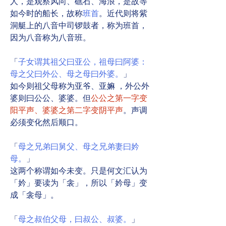
人，是观察风向、礁石、海浪，是故等
如今时的船长，故称
班首
。近代则将紫
洞艇上的八音中司锣鼓者，称为班首，
因为八音称为八音班。
「
子女谓其祖父曰亚公，祖母曰阿婆：
母之父曰外公、母之母曰外婆。
」
如今则祖父母称为亚爷、亚嫲 ，外公外
婆则曰公公、婆婆。但
公公之第一字变
阳平声、婆婆之第二字变阴平声
。声调
必须变化然后顺口。
「
母之兄弟曰舅父、母之兄弟妻曰妗
母。
」
这两个称谓如今未变。只是何文汇认为
「妗」要读为「衾」，所以「妗母」变
成「衾母」。
「
母之叔伯父母，曰叔公、叔婆。
」