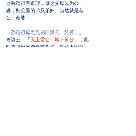
这称谓很有道理，母之父母改为公、
婆，则公婆的弟及弟妇，当然就是叔
公、叔婆。
「
孙谓祖母之兄弟曰舅公、妗婆。
」
粤谚云：「
天上雷公、地下舅公
」，此
即指祖母兄弟最有权威。舅公不同舅
父，可是当说「地下舅公」时，却常有
人误将舅父当成舅公。
由上可知，亲属的称谓，由明代至今尚
少改变，但非亲属者（如事头），则已
多变化。
0
0
12
Write a comment...