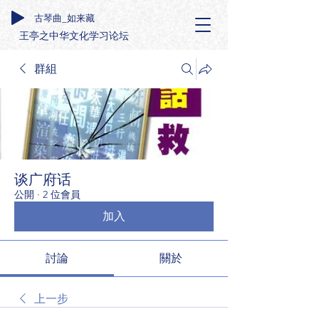
古琴曲_如来藏
王亭之中华文化学习论坛
群組
谈广府话
公開
·
2 位會員
加入
討論
關於
上一步