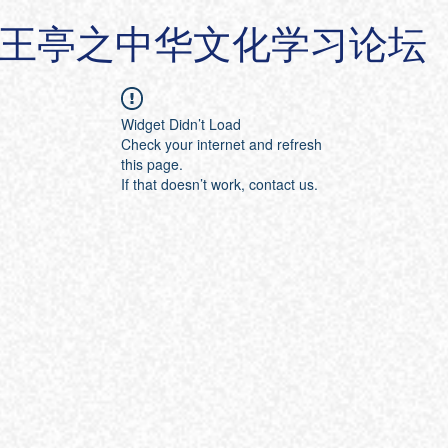
王亭之中华文化学习论坛
Widget Didn’t Load
Check your internet and refresh
this page.
If that doesn’t work, contact us.