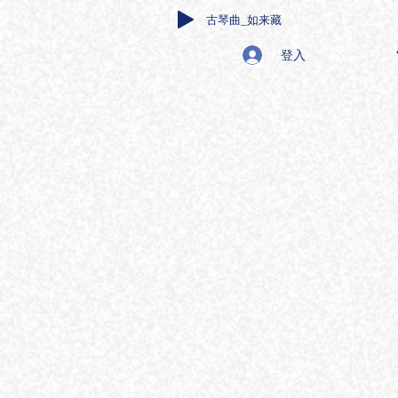
古琴曲_如来藏
登入