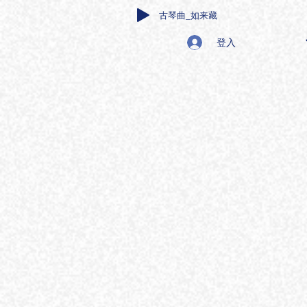
古琴曲_如来藏
登入