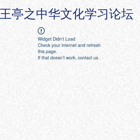
王亭之中华文化学习论坛
Widget Didn’t Load
Check your internet and refresh
this page.
If that doesn’t work, contact us.