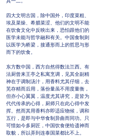
其一二。
四大文明古国，除中国外，印度菜粗、
埃及菜燥、希腊菜涩、他们的文明不能
在饮食文化中反映出来，恐怕跟他们的
医学未能与哲学融和有关。中国食制则
以医学为桥梁，接通形而上的哲思与形
而下的饮食。
东方数中国，西方自然得数法兰西。有
法厨曾来王亭之私寓烹调，见其全副精
神在于调制汤汁，用香料尤其仔细，去
芜存精而后用，落份量虽不用度量衡，
但亦小心翼翼，温度尤其讲究，是皆为
代代传承的心得，厨师只在此心得中发
挥。然而其用香料亦即适应物候，调和
五行，是即与中华食制异曲而同功。只
可惜如今多厨匠，中国饮食便给遗神而
取貌，所以弄到连泰国菜都比不上。