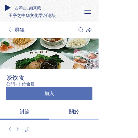
古琴曲_如来藏
王亭之中华文化学习论坛
群組
谈饮食
公開
·
1 位會員
加入
討論
關於
上一步