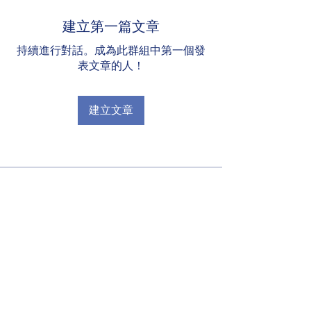
建立第一篇文章
持續進行對話。成為此群組中第一個發
表文章的人！
建立文章
關於
王亭之讲紫薇斗数
【 每作吉祥事 · 常生欢喜