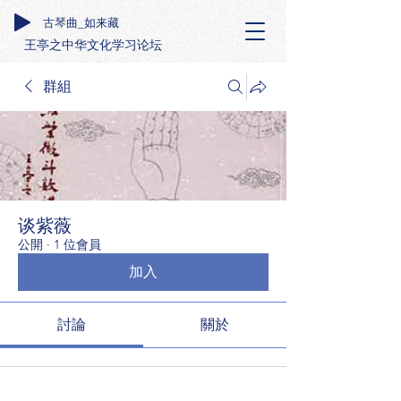
古琴曲_如来藏
王亭之中华文化学习论坛
群組
谈紫薇
公開
·
1 位會員
加入
討論
關於