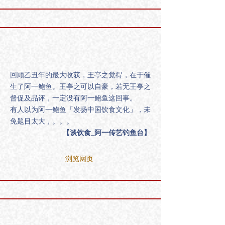
回顾乙丑年的最大收获，王亭之觉得，在于催
生了阿一鲍鱼。王亭之可以自豪，若无王亭之
督促及品评，一定没有阿一鲍鱼这回事。
有人以为阿一鲍鱼「发扬中国饮食文化」，未
免题目太大，。。。
【谈饮食_阿一传艺钓鱼台】
浏览网页