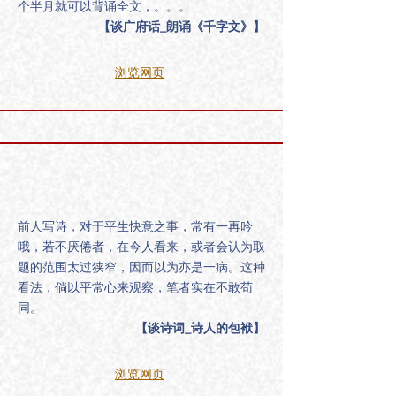
个半月就可以背诵全文，。。。
【谈广府话_朗诵《千字文》】
浏览网页
前人写诗，对于平生快意之事，常有一再吟
哦，若不厌倦者，在今人看来，或者会认为取
题的范围太过狭窄，因而以为亦是一病。这种
看法，倘以平常心来观察，笔者实在不敢苟
同。
【谈诗词_诗人的包袱】
浏览网页