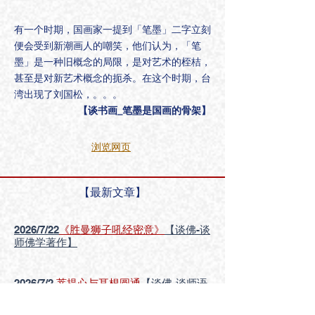
有一个时期，国画家一提到「笔墨」二字立刻
便会受到新潮画人的嘲笑，他们认为，「笔
墨」是一种旧概念的局限，是对艺术的桎桔，
甚至是对新艺术概念的扼杀。
在这个时期，台
湾出现了刘国松，。。。
【谈书画_笔墨是国画的骨架】
浏览网页
【最新文章】
2026/7/22
《
胜曼狮子吼经密意》
【谈佛-谈
师佛学著作】
2026/7/2
菩提心与耳根圆通
【谈佛-
谈师语
录
】