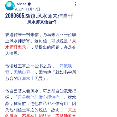
James
2022年11月19日
2080605.随谈.风水师来信自忏
风水师来信自忏
香港转来一封来信，乃马来西亚一位职
业风水师所寄。这封信，可以说是「
风
水师忏悔录
」，所提出的问题，亦足令
人深思。
他读过王亭之一些书之后，「
汗流狭
背，无地自容
」，因为他「就如书中所
形容的
江湖术士
无异」。
他自己替人看风水，可是却自知毫无把
握，「
只是替他们做心理治疗
」。摆水
晶，摆鱼缸，连他自己都不信有用，因
为他相信王亭之的说法，故明白「
真正
的风水，不靠神仙和法术，不借助风水