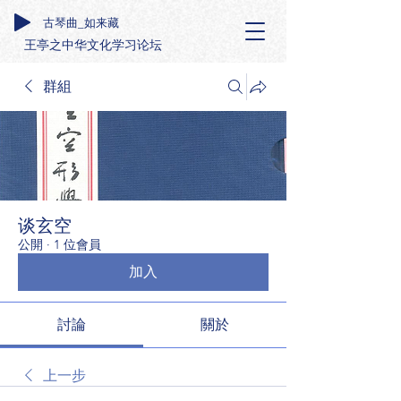
古琴曲_如来藏
王亭之中华文化学习论坛
群組
谈玄空
公開
·
1 位會員
加入
討論
關於
上一步