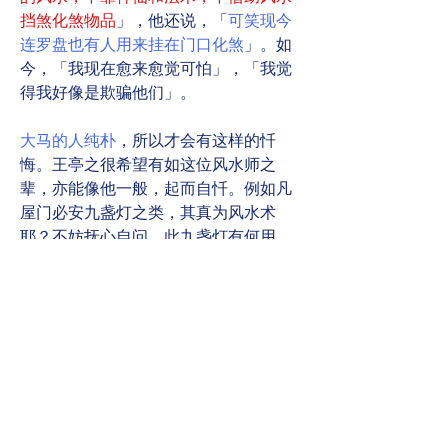
挡煞化煞物品
」，他还说，「
可笑现今
连罗盘也有人用来挂在门口化煞
」。如
今，「我现在愈来愈觉可怕」，「我觉
得我好像是欺骗他们」。
大马的人纯朴
，所以才会有这样的忏
悔。王亭之很希望有如这位风水师之
辈，亦能像他一般，起而自忏。例如凡
屋门必安九盏灯之类，其真为风水术
耶？不妨抚心自问，此九盏灯有何用
也？
0
0
12
Write a comment...
關於