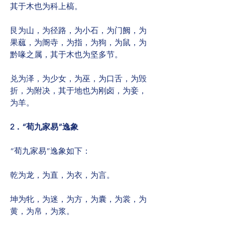
其于木也为科上槁。
艮为山，为径路，为小石，为门阙，为
果蓏，为阍寺，为指，为狗，为鼠，为
黔喙之属，其于木也为坚多节。
兑为泽，为少女，为巫，为口舌，为毁
折，为附决，其于地也为刚卤，为妾，
为羊。
2．“荀九家易”逸象
“荀九家易”逸象如下：
乾为龙，为直，为衣，为言。
坤为牝，为迷，为方，为囊，为裳，为
黄，为帛，为浆。