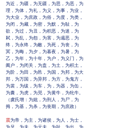
为近，为疆，为无疆，为思，为恶，为
理，为体，为礼，为义，为事，为业，
为大业，为庶政，为俗，为度，为类，
为闭，为藏，为密，为默，为耻，为
欲，为过，为丑，为积恶，为迷，为
弒，为乱，为怨，为害，为遏恶，为
终，为永终，为敝，为死，为丧，为
冥，为晦，为夕，为暮夜，为暑，为
乙，为年，为十年，为户，为义门，为
阖户，为闭关，为盍，为土，为积土，
为阶，为田，为邑，为国，为邦，为大
邦，为万国，为异邦，为方，为鬼方，
为裳，为绂，为车，为，为器，为缶，
为囊，为虎，为兕，为黄牛，为牝牛。
（虞氏增：为妣，为刑人，为尸，为
拇，为基，为杀，为丧期，为庶政）
震
为帝，为主，为诸侯，为人，为士，
为兄，为夫，为元夫，为趾，为出，为