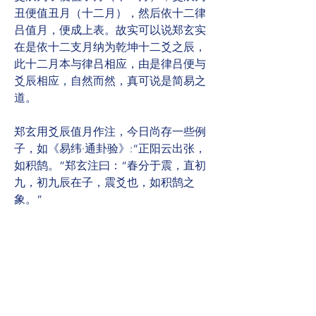
丑便值丑月（十二月），然后依十二律
吕值月，便成上表。故实可以说郑玄实
在是依十二支月纳为乾坤十二爻之辰，
此十二月本与律吕相应，由是律吕便与
爻辰相应，自然而然，真可说是简易之
道。
郑玄用爻辰值月作注，今日尚存一些例
子，如《易纬·通卦验》:“正阳云出张，
如积鹄。”郑玄注曰：“春分于震，直初
九，初九辰在子，震爻也，如积鹄之
象。”
这虽然不是用于注易，但亦可作为一
例。
0
0
4
撰寫留言......