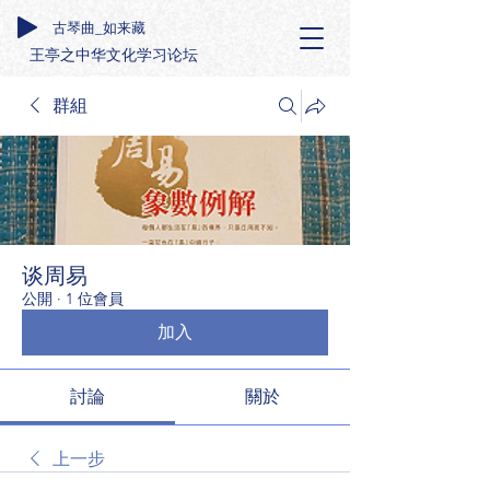
古琴曲_如来藏
王亭之中华文化学习论坛
群組
谈周易
公開
·
1 位會員
加入
討論
關於
上一步