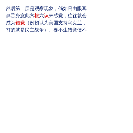
然后第二层是观察现象，倘如只由眼耳
鼻舌身意此六
根
六
识
来感觉，往往就会
成为
错觉
（例如认为美国支持乌克兰，
打的就是民主战争）。要不生错觉便不
能依六根六识的领受，要
超越
六识才能
决定现象的真伪。
如来藏的修心等如
打疫苖
，推广如来藏
修心等如
动态清零
。
0
5
10
撰寫留言......
最新
James
2023年11月02日