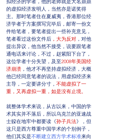
拟经济的学者，他的老师就是大名鼎鼎
的虚拟经济发明人，当然亦是诺奖得
主。那时笔者住在夏威夷，香港那位经
济学者于方案撰写完毕后，邮寄一份文
件给笔者，要笔者提出一些补充意见，
笔者看过这份文件后
，大为反对
，对他
提出异议，他当然不接受，说要跟笔者
通电话来讨论，不过，赵紫阳下台了，
这位学者十分失望，及至
2008年美国经
济崩溃
，他才不再坚持虚拟经济，大概
他已经同意笔者的说法，用虚拟经济来
主导，一定要讲分寸，
不能虚拟了一
重，又再虚拟一重，如是没有止境。
就整体学术来说，从古以来，中国的学
术其实并不落后，所以乌克兰的亚速战
士躱在地牢中都要读《
孙子兵法
》，但
这只是西方尊重中国学术的个别例子，
他们其实是
不断建立西方学术标准
来向