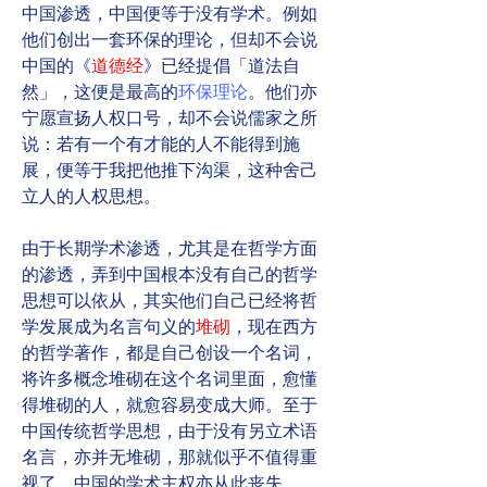
中国渗透，中国便等于没有学术。例如
他们创出一套环保的理论，但却不会说
中国的《
道德经
》已经提倡「道法自
然」，这便是最高的
环保理论
。他们亦
宁愿宣扬人权口号，却不会说儒家之所
说：若有一个有才能的人不能得到施
展，便等于我把他推下沟渠，这种舍己
立人的人权思想。
由于长期学术渗透，尤其是在哲学方面
的渗透，弄到中国根本没有自己的哲学
思想可以依从，其实他们自己已经将哲
学发展成为名言句义的
堆砌
，现在西方
的哲学著作，都是自己创设一个名词，
将许多概念堆砌在这个名词里面，愈懂
得堆砌的人，就愈容易变成大师。至于
中国传统哲学思想，由于没有另立术语
名言，亦并无堆砌，那就似乎不值得重
视了。中国的学术主权亦从此丧失。