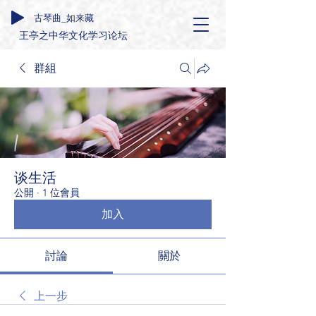
古琴曲_如来藏
王亭之中华文化学习论坛
群組
谈生活
公開
·
1 位會員
加入
討論
關於
上一步