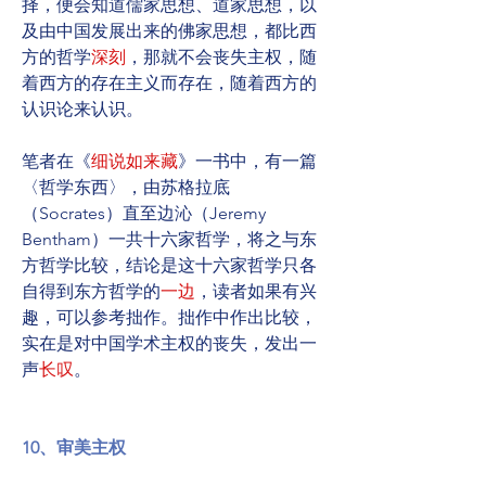
择，便会知道儒家思想、道家思想，以
及由中国发展出来的佛家思想，都比西
方的哲学
深刻
，那就不会丧失主权，随
着西方的存在主义而存在，随着西方的
认识论来认识。
笔者在《
细说如来藏
》一书中，有一篇
〈哲学东西〉，由苏格拉底
（Socrates）直至边沁（Jeremy 
Bentham）一共十六家哲学，将之与东
方哲学比较，结论是这十六家哲学只各
自得到东方哲学的
一边
，读者如果有兴
趣，可以参考拙作。拙作中作出比较，
实在是对中国学术主权的丧失，发出一
声
长叹
。
10、审美主权