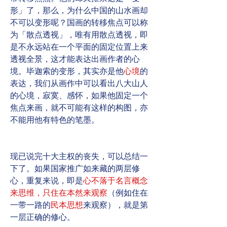
形」了，那么，为什么中国的山水画却
不可以变形呢？国画的转移焦点可以称
为「散点透视」，唯有用散点透视，即
是不永远站在一个平面的固定位置上来
透视全景，这才能表达出画作者的心
境。毕迦索的变形，其实亦是他
心境
的
表达，我们从画作中可以看出八大山人
的心境，寂寞、感怀，如果他固定一个
焦点来画，就不可能有这样的构图，亦
不能用他有特色的笔墨。
现已说完十大主权的丧失，可以总结一
下了。如果国家推广如来藏的两层修
心，重复来说，即是
心不落于名言概念
来思维，只住在本然来观察
（例如住在
一带一路的
民本思想
来观察），就是第
一层正确的修心。