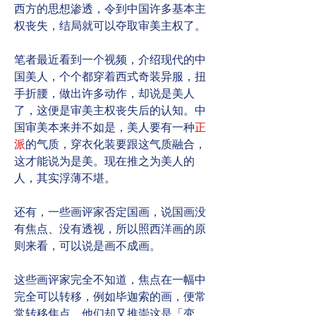
西方的思想渗透，令到中国许多基本主
权丧失，结局就可以夺取审美主权了。
笔者最近看到一个视频，介绍现代的中
国美人，个个都穿着西式奇装异服，扭
手折腰，做出许多动作，却说是美人
了，这便是审美主权丧失后的认知。中
国审美本来并不如是，美人要有一种
正
派
的气质，穿衣化装要跟这气质融合，
这才能说为是美。现在推之为美人的
人，其实浮薄不堪。
还有，一些画评家否定国画，说国画没
有焦点、没有透视，所以照西洋画的原
则来看，可以说是画不成画。
这些画评家完全不知道，焦点在一幅中
完全可以转移，例如毕迦索的画，便常
常转移焦点。他们却又推崇这是「变