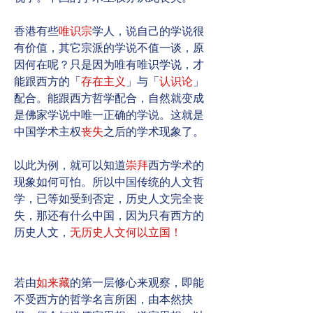
香港有些
唯识宗
学人，说自己的学说很
有价值，其它宗派的学说不值一谈，原
因何在呢？只是因为唯有唯识学说，才
能跟西方的「
存在主义
」与「
认识论
」
配合。能跟西方哲学配合，自然就变成
是佛家学说中唯一正确的学说。这就是
中国学术主权
丧失
之后的学术现象了。
以此为例，就可以知道
崇拜
西方学术的
现象如何可怕。所以中国传统的人文哲
学，已等如受到否定，历史人文完全丧
失，那还有什么中国，因为只有西方的
历史人文，
无历史人文何以立国！
若由
如来藏
的第一层修心来观察，即能
不受西方的哲学名言所困，由本然抉