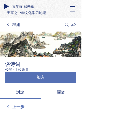
古琴曲_如来藏
王亭之中华文化学习论坛
群組
谈诗词
公開
·
1 位會員
加入
討論
關於
上一步