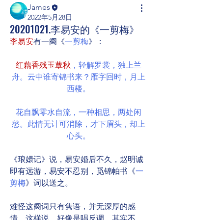
James
2022年5月28日
20201021.李易安的《一剪梅》
李易安
有一阕《
一剪梅
》：
红藕香残玉蕈秋
，轻解罗裳，独上兰
舟。云中谁寄锦书来？雁字回时，月上
西楼。
花自飘零水自流，一种相思，两处闲
愁。此情无计可消除，才下眉头，却上
心头。
《琅嬛记》说，易安婚后不久，赵明诚
即有远游，易安不忍别，觅锦帕书《
一
剪梅
》词以送之。
难怪这阕词只有隽语，并无深厚的感
情。这样说，好像是唱反调，其实不