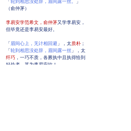
「
轮到相思没处辞，眉间露一丝。
」
（俞仲茅）
李易安学范希文，俞仲茅
又学李易安，
但毕竟还是李易安最好。
「
眉间心上，无计相回避
」，太
质朴
；
「
轮到相思没处辞，眉间露一丝
」，太
纤巧
，一巧不质，各厥执中且执得恰到
好处者，其为李易安欤！
这阕词虽无太深厚的感情，但因为感情
到底不假，且一起一结，用隽语用得到
家，所以究竟还不失为好的词作。
若夫「深于闺情」，恐怕还得让「独自
怎生得黑」一语。
1-谈诗词28篇
0