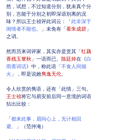
然，试想，不过知道分别，犹未真个分
别，岂能于分别之初即深谙别离的况
味？所以王士祯评此词云：「
此非深于
闺情者不能也。
」未免有「
看朱成碧
」
之诮。
然而历来词评家，其实亦是赏其「
红藕
香残玉簟秋
」一语而已。
陈廷焯
在《
白
雨斋词话
》中，称此语「
不食人间烟
火
」，即是说她
隽逸无伦
。
令人欣赏的隽语，还有「此情」三句。
王士祯
将它与易安前后同一意境的词语
拈出比较：
「
都来此事，眉间心上，无计相回
避。
」（范仲淹）