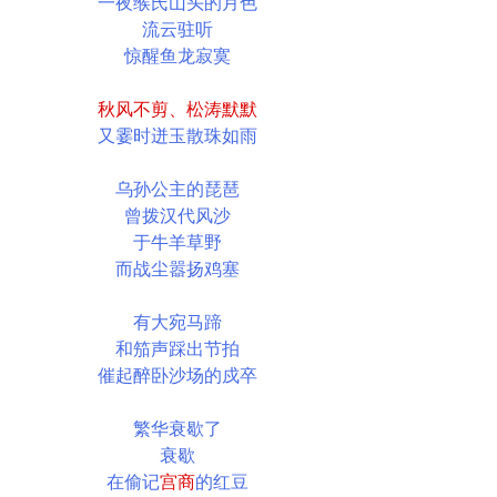
一夜缑氏山头的月色
流云驻听
惊醒鱼龙寂寞
秋风不剪、松涛默默
又霎时迸玉散珠如雨
乌孙公主的琵琶
曾拨汉代风沙
于牛羊草野
而战尘嚣扬鸡塞
有大宛马蹄
和笳声踩出节拍
催起醉卧沙场的戍卒
繁华衰歇了
衰歇
在偷记
宫商
的红豆