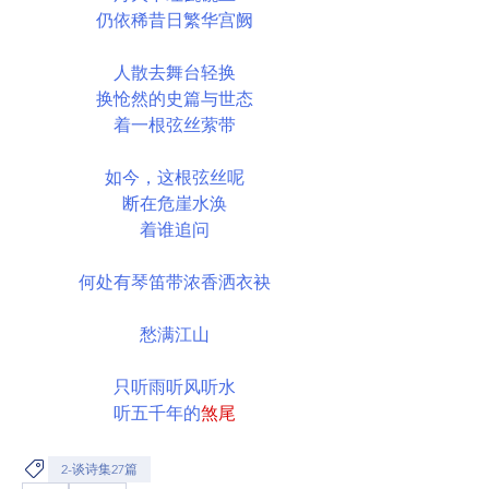
仍依稀昔日繁华宫阙
人散去舞台轻换
换怆然的史篇与世态
着一根弦丝萦带
如今，这根弦丝呢
断在危崖水涣
着谁追问
何处有琴笛带浓香洒衣袂
愁满江山
只听雨听风听水
听五千年的
煞尾
2-谈诗集27篇