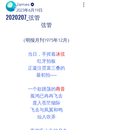
James
2023年6月19日
2020207_弦管
弦管
（明报月刋1975年12月）
当日，手挥着
冰弦
红牙拍板
正凝注霓裳三叠的
最初拍──
一个欲跳荡的
商音
孤鸿已冉冉飞去
度入苍茫烟际
飞去与凤翼和鸣
仙人吹弄