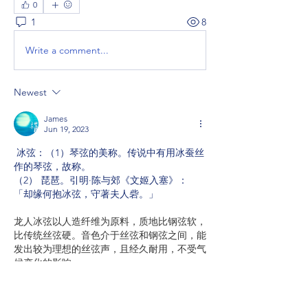
0
1
8
Write a comment...
Newest
James
Jun 19, 2023
 冰弦：（1）琴弦的美称。传说中有用冰蚕丝
作的琴弦，故称。
（2） 琵琶。引明·陈与郊《文姬入塞》：
「却缘何抱冰弦，守著夫人砦。」
龙人冰弦以人造纤维为原料，质地比钢弦软，
比传统丝弦硬。音色介于丝弦和钢弦之间，能
发出较为理想的丝弦声，且经久耐用，不受气
候变化的影响。