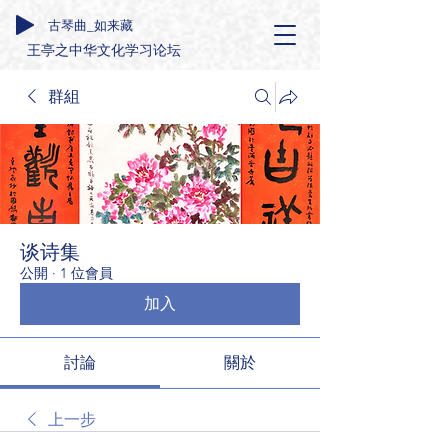
古琴曲_如来藏
王亭之中华文化学习论坛
群組
谈诗集
公開
·
1 位會員
加入
討論
關於
上一步