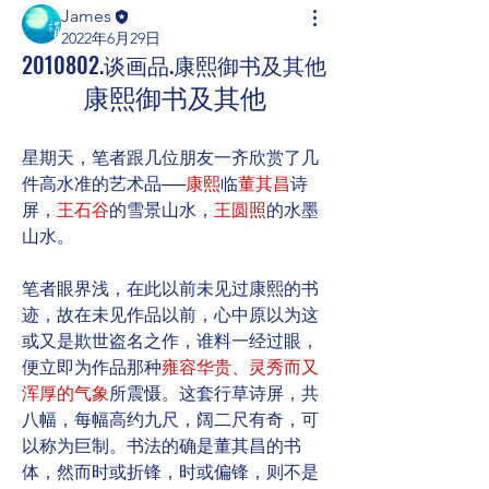
James
2022年6月29日
2010802.谈画品.康熙御书及其他
康熙御书及其他
星期天，笔者跟几位朋友一齐欣赏了几
件高水准的艺术品──
康熙
临
董其昌
诗
屏，
王石谷
的雪景山水，
王圆照
的水墨
山水。
笔者眼界浅，在此以前未见过康熙的书
迹，故在未见作品以前，心中原以为这
或又是欺世盗名之作，谁料一经过眼，
便立即为作品那种
雍容华贵、灵秀而又
浑厚的气象
所震慑。这套行草诗屏，共
八幅，每幅高约九尺，阔二尺有奇，可
以称为巨制。书法的确是董其昌的书
体，然而时或折锋，时或偏锋，则不是