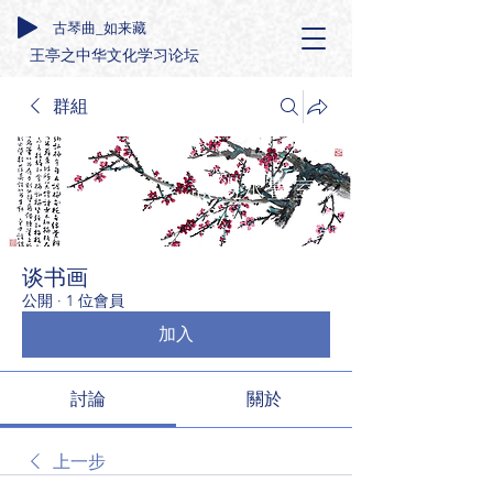
古琴曲_如来藏
王亭之中华文化学习论坛
群組
谈书画
公開
·
1 位會員
加入
討論
關於
上一步