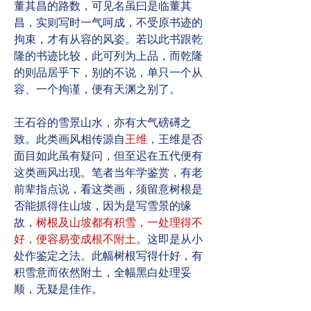
董其昌的路数，可见名虽曰是临董其
昌，实则写时一气呵成，不受原书迹的
拘束，才有从容的风姿。若以此书跟乾
隆的书迹比较，此可列为上品，而乾隆
的则品居乎下，别的不说，单只一个从
容、一个拘谨，便有天渊之别了。
王石谷的雪景山水，亦有大气磅礡之
致。此类画风相传源自
王维
，王维是否
面目如此虽有疑问，但至迟在五代便有
这类画风出现。笔者当年学鉴赏，有老
前辈指点说，看这类画，须留意树根是
否能抓得住山坡，因为是写雪景的缘
故，
树根及山坡都有积雪，一处理得不
好，便容易变成
根不附土
。这即是从小
处作鉴定之法。此幅树根写得什好，有
积雪意而依然附土，全幅黑白处理妥
顺，无疑是佳作。