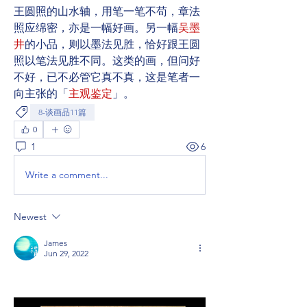
王圆照的山水轴，用笔一笔不苟，章法
照应绵密，亦是一幅好画。另一幅
吴墨
井
的小品，则以墨法见胜，恰好跟王圆
照以笔法见胜不同。这类的画，但问好
不好，已不必管它真不真，这是笔者一
向主张的「
主观鉴定
」。
8-谈画品11篇
0
1
6
Write a comment...
Newest
James
Jun 29, 2022