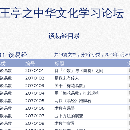
王亭之中华文化学习论坛
​谈易经目录
01 谈易经
共14篇文章，分1个小类，​2023年5月3
小类
编号
标题
-谈易数
2070101
答『斗数』与《周易》之问
-谈易数
2070102
易数未有传人
-谈易数
2070103
关于「梅花易数」
-谈易数
2070104
用「梅花易数」打老虎机
-谈易数
2070105
两块《易经》踏脚石
-谈易数
2070106
术数有局限
-谈易数
2070107
占卜方法的演变
-谈易数
2070108
术数与背景