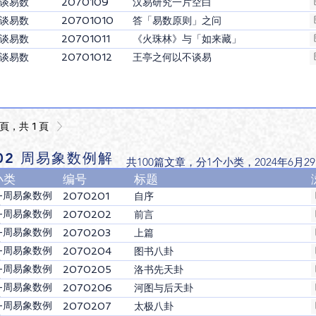
-谈易数
2070109
汉易研究一片空白
-谈易数
20701010
答「易数原则」之问
-谈易数
20701011
《火珠林》与「如来藏」
-谈易数
20701012
王亭之何以不谈易
 頁，共 1 頁
702 周易象数例解
共100篇文章，分1个小类，​2024年6月2
小类
编号
标题
2-周易象数例
2070201
自序
解
2-周易象数例
2070202
前言
解
2-周易象数例
2070203
上篇
解
2-周易象数例
2070204
图书八卦
解
2-周易象数例
2070205
洛书先天卦
解
2-周易象数例
2070206
河图与后天卦
解
2-周易象数例
2070207
太极八卦