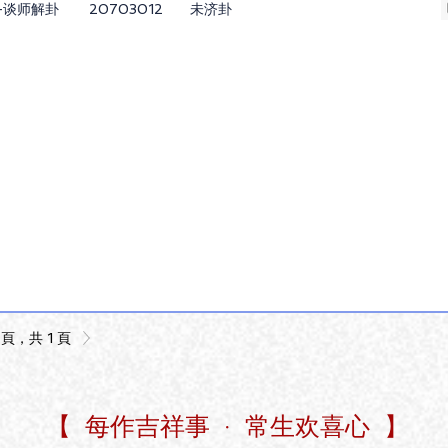
-谈师解卦
20703012
未济卦
 頁，共 1 頁
【 每作吉祥事 · 常生欢喜心 】